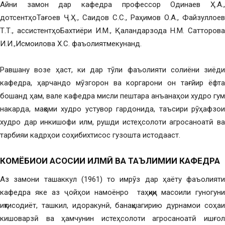
Айни замон дар кафедра профессор Одинаев Ҳ.А.,
дотсентҳоТағоев Ҷ.Ҳ., Саидов С.С., Раҳимов О.А., Файзуллоев
Т.Т., ассистентҳоБахтиёри И.М., Қаландарзода Н.М. Сатторова
И.И.,Исмоилова Х.С. фаъолиятмекунанд.
Равшану возе ҳаст, ки дар тӯли фаъолияти солиёни зиёди
кафедра, ҳарчандо мӯзгорон ва коргарони он тағйир ёфта
бошанд ҳам, вале кафедра мисли пештара анъанаҳои худро гум
накарда, мақоми худро устувор гардонида, таъсири рӯҳафзои
худро дар инкишофи илм, рушди истеҳсолоти агросаноатӣ ва
тарбияи кадрҳои соҳибихтисос гузошта истодааст.
КОМЁБИҲОИ АСОСИИ ИЛМӢ ВА ТАЪЛИМИИ КАФЕДРА
Аз замони ташаккул (1961) то имрӯз дар ҳаёту фаъолияти
кафедра яке аз ҷойҳои намоёнро таҳқиқи масоили гуногуни
иқтисодиёт, ташкил, идоракунӣ, банақшагирию дурнамои соҳаи
кишоварзӣ ва ҳамчунин истеҳсолоти агросаноатӣ ишғол