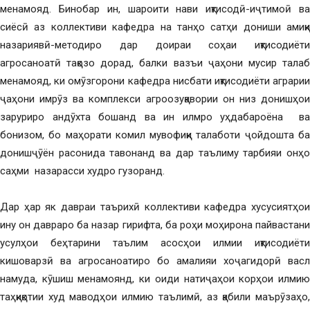
менамояд. Бинобар ин, шароити нави иқтисодӣ-иҷтимоӣ ва
сиёсӣ аз коллективи кафедра на танҳо сатҳи дониши амиқи
назариявӣ-методиро дар доираи соҳаи иқтисодиёти
агросаноатӣ тақозо дорад, балки вазъи ҷаҳони мусир талаб
менамояд, ки омӯзгорони кафедра нисбати иқтисодиёти аграрии
ҷаҳони имрӯз ва комплекси агроозуқавории он низ донишҳои
заруриро андӯхта бошанд ва ин илмро уҳдабароёна ва
бонизом, бо маҳорати комил мувофиқи талаботи ҷойдошта ба
донишҷӯён расонида тавонанд ва дар таълиму тарбияи онҳо
саҳми назарасси худро гузоранд.
Дар ҳар як давраи таърихӣ коллективи кафедра хусусиятҳои
ину он давраро ба назар гирифта, ба роҳи моҳирона пайвастани
усулҳои беҳтарини таълим асосҳои илмии иқтисодиёти
кишоварзӣ ва агросаноатиро бо амалияи хоҷагидорӣ васл
намуда, кӯшиш менамоянд, ки оиди натиҷаҳои корҳои илмию
таҳқиқотии худ маводҳои илмию таълимӣ, аз қабили маърӯзаҳо,