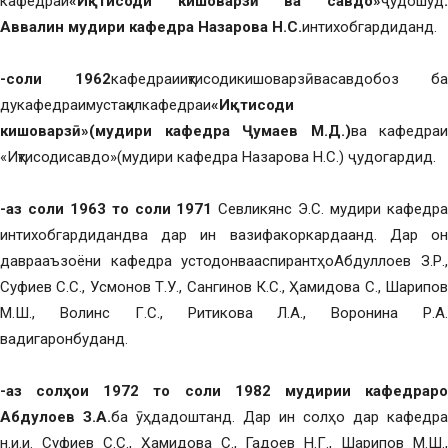
кафедраи
«Иқтисоди кишоварзӣ ва савдо»
ҷудошуд
.
Аввалин мудири кафедра Назарова Н.С.
интихобгардиданд.
-соли 1962
кафедраииқтисодикишоварзӣвасавдобоз ба
дукафедраимустақилкафедраи
«Иқтисоди
кишоварзӣ»(мудири кафедра Ҷумаев М.Д.)
ва кафедраи
«Иқтисодисавдо»(мудири кафедра Назарова Н.С.) ҷудогардид.
-аз соли 1963 то соли 1971
Севликянс Э.С. мудири кафедр
интихобгардидандва дар ин вазифакоркардаанд. Дар он
даврааъзоёни кафедра устодонвааспирантҳоАбдуллоев З.Р.,
Суфиев С.С., Усмонов Т.У., Сангинов К.С., Ҳамидова С., Шарипов
М.Ш., Волинс Г.С., Ритикова Л.А., Воронина Р.А.
вадигаронбуданд.
-аз солҳои 1972 то соли 1982 мудирии кафедраро
Абдулоев З.А.
ба ӯҳдадоштанд. Дар ин солҳо дар кафедра
н.и.и. Суфиев С.С., Ҳамидова С., Гадоев Н.Г., Шарипов М.Ш.,