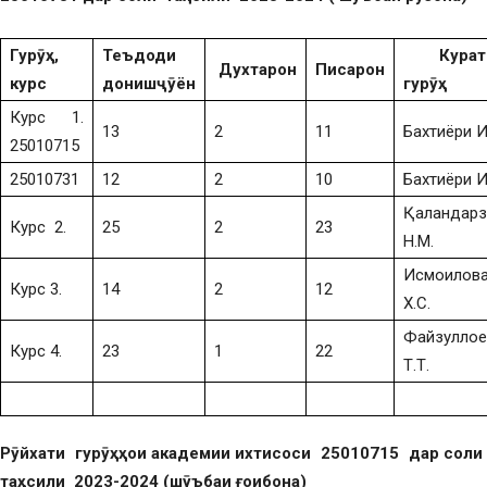
Гурӯҳ,
Теъдоди
Курат
Духтарон
Писарон
курс
донишҷӯён
гурӯҳ
Курс 1.
13
2
11
Бахтиёри И
25010715
25010731
12
2
10
Бахтиёри И
Қаландар
Курс 2.
25
2
23
Н.М.
Исмоилов
Курс 3.
14
2
12
Х.С.
Файзуллое
Курс 4.
23
1
22
Т.Т.
Рӯйхати гурӯҳҳои академии ихтисоси 25010715 дар соли
таҳсили 2023-2024 (шӯъбаи ғоибона)