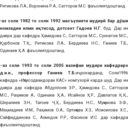
Ритикова Л.А., Воронина Р.А., Сатторов М.С. фаъолиятдоштанд.
-аз соли 1982 то соли 1992 масъулияти мудирӣ бар дӯши
номзадии илми иқтисод, дотсент Гадоев Н.Г.
буд. Дар ин
давра дар кафедра Ҳамидова С., Сатторов М.С., Суннатов М.С.,
Қурбонов Т.Қ., Ритикова Л.А., Бердиева Н.С., Ғаниев Т.Б.,
Одинаев Ҳ.А. фаъолиятдоштанд.
–
аз соли 1993 то соли 2005 вазифаи мудири кафедраро
д.и.и., профессор Ғаниев Т.Б.
иҷрокарданд. Соли1996
кафедра «Иқтисодваидораи КАС» номгузорӣ карда шуд. Дар ин
давра дар кафедра Абдуллоев З.Р., Ҳамидова С., Сатторов
М.С., Раҳимов А., Одинаев Ҳ.А., Исайнов Ҳ.Р., Давлатов Қ.Қ.,
Шералиев Э.Н., Тағоев Ҷ.Ҳ., Бердиева Н.С., Муқимова З.Ф.,
Маҳмадиев И.М., Раҳимов О.А., Ортиқова Х.З., Исмоилова Х.С.,
Сайфиддинова С., Ахмедов Р.Р., Фасихов И.С. дар кафедра
фаъолиятидоштанд.