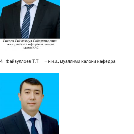
4. Файзуллоев Т.Т. – н.и.и., муаллими калони кафедра