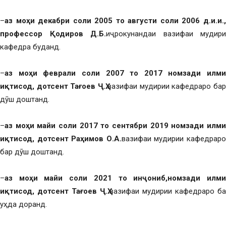
–
аз моҳи декабри соли 2005 то августи соли 2006 д.и.и.,
профессор Қодиров Д.Б.
иҷрокунандаи вазифаи мудири
кафедра буданд.
–
аз моҳи феврали соли 2007 то 2017 номзади илми
иқтисод, дотсент Тағоев Ҷ.Ҳ.
вазифаи мудирии кафедраро бар
дӯш доштанд.
–
аз моҳи майи соли 2017 то сентябри 2019 номзади илми
иқтисод, дотсент Раҳимов О.А.
вазифаи мудирии кафедрар
бар дӯш доштанд.
–
аз моҳи майи соли 2021 то инҷониб,номзади илми
иқтисод, дотсент Тағоев Ҷ.Ҳ.
вазифаи мудирии кафедраро ба
уҳда доранд.