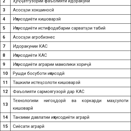
2
Ҳуҷҷатгузории фаъолияти идоракунӣ
3
Асосҳои хокшиносӣ
4
Иқтисодиёти кишоварзӣ
5
Иқтисодиёти истифодабарии сарватҳои табиӣ
6
Асосҳои агробизнес
7
Идоракунии КАС
8
Иқтисодиёти КАС
9
Иқтисодиёти аграрии мамолики хориҷӣ
10
Рушди босуботи иқтисодӣ
11
Ташкили истеҳсолоти кишоварзӣ
12
Фаъолияти сармоягузорӣ дар КАС
Технологияи нигоҳдорӣ ва коркарди маҳсулоти
13
кишоварӣ
14
Танзими давлатии иқтисодиёти аграрӣ
15
Сиёсати аграрӣ