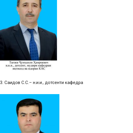
3. Саидов С.С.– н.и.и., дотсенти кафедра