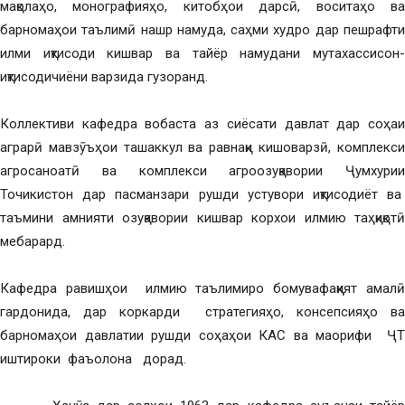
мақолаҳо, монографияҳо, китобҳои дарсӣ, воситаҳо ва
барномаҳои таълимӣ нашр намуда, саҳми худро дар пешрафти
илми иқтисоди кишвар ва тайёр намудани мутахассисон-
иқтисодичиёни варзида гузоранд.
Коллективи кафедра вобаста аз сиёсати давлат дар соҳаи
аграрӣ мавзӯъҳои ташаккул ва равнақи кишоварзӣ, комплекси
агросаноатӣ ва комплекси агроозуқавории Ҷумхурии
Точикистон дар пасманзари рушди устувори иқтисодиёт ва
таъмини амнияти озуқавории кишвар корхои илмию таҳқиқотӣ
мебарард.
Кафедра равишҳои илмию таълимиро бомувафаққият амалӣ
гардонида, дар коркарди стратегияҳо, консепсияҳо ва
барномаҳои давлатии рушди соҳаҳои КАС ва маорифи ҶТ
иштироки фаъолона дорад.