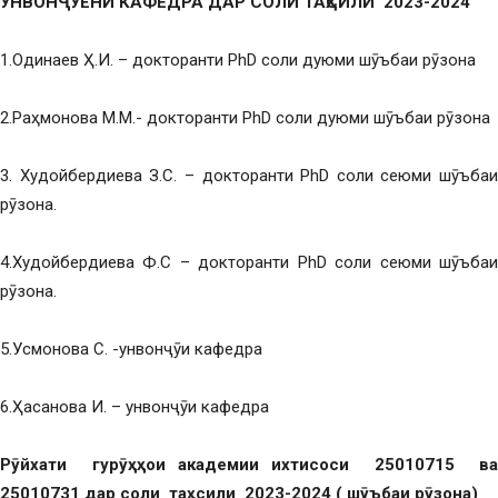
УНВОНҶӮЁНИ КАФЕДРА ДАР СОЛИ ТАҲСИЛИ 2023-2024
1.Одинаев Ҳ.И. – докторанти PhD соли дуюми шӯъбаи рӯзона
2.Раҳмонова М.М.- докторанти PhD соли дуюми шӯъбаи рӯзона
3. Худойбердиева З.С. – докторанти PhD соли сеюми шӯъбаи
рӯзона.
4.Худойбердиева Ф.С – докторанти PhD соли сеюми шӯъбаи
рӯзона.
5.Усмонова С. -унвонҷӯи кафедра
6.Ҳасанова И. – унвонҷӯи кафедра
Рӯйхати гурӯҳҳои академии ихтисоси 25010715 ва
25010731 дар соли таҳсили 2023-2024 ( шӯъбаи рӯзона)