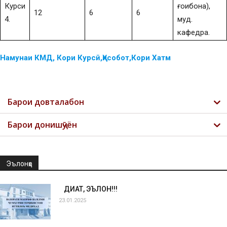
Курси
ғоибона),
12
6
6
4.
муд.
кафедра.
Намунаи КМД, Кори Курсӣ,Ҳисобот,Кори Хатм
Барои довталабон
Барои донишҷӯён
Эълонҳо
ДИҚҚАТ, ЭЪЛОН!!!
23.01.2025