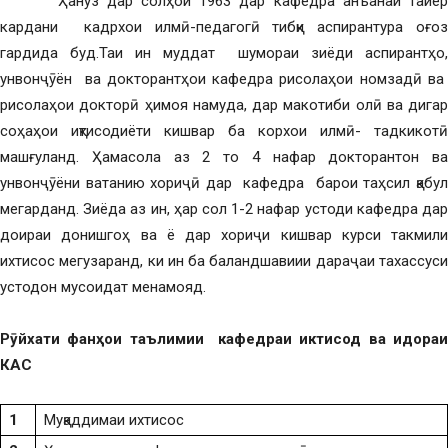
Ҳанӯз дар солҳои 1963 дар кафедра анъанаи тайёр
кардани кадрхои илмӣ-педагогӣ тибқи аспирантура оғоз
гардида буд.Таи ин муддат шумораи зиёди аспирантҳо,
унвонҷӯён ва докторантҳои кафедра рисолаҳои номзадӣ ва
рисолаҳои докторӣ ҳимоя намуда, дар макотиби олӣ ва дигар
соҳаҳои иқтисодиёти кишвар ба корхои илмӣ- тадкикотӣ
машғуланд. Ҳамасола аз 2 то 4 нафар докторантон ва
унвонҷӯёни ватанию хориҷӣ дар кафедра барои таҳсил қабул
мегарданд. Зиёда аз ин, ҳар сол 1-2 нафар устоди кафедра дар
доираи донишгоҳ ва ё дар хориҷи кишвар курси такмили
ихтисос мегузаранд, ки ин ба баландшавиии дараҷаи тахассуси
устодон мусоидат менамояд.
Рӯйхати фанҳои таълимии кафедраи иктисод ва идораи
КАС
1
Муқаддимаи ихтисос