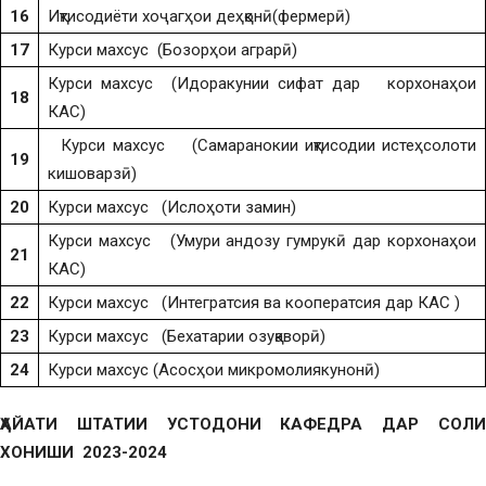
16
Иқтисодиёти хоҷагҳои деҳқонӣ(фермерӣ)
17
Курси махсус (Бозорҳои аграрӣ)
Курси махсус (Идоракунии сифат дар корхонаҳои
18
КАС)
Курси махсус (Самаранокии иқтисодии истеҳсолоти
19
кишоварзӣ)
20
Курси махсус (Ислоҳоти замин)
Курси махсус (Умури андозу гумрукӣ дар корхонаҳои
21
КАС)
22
Курси махсус (Интегратсия ва кооператсия дар КАС )
23
Курси махсус (Бехатарии озуқаворӣ)
24
Курси махсус (Асосҳои микромолиякунонӣ)
ҲАЙАТИ ШТАТИИ УСТОДОНИ КАФЕДРА ДАР СОЛИ
ХОНИШИ 2023-2024