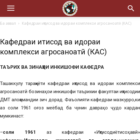
Ба аввал
Кафедраи иқтисод ва идораи комплекси агросаноатӣ (КАС)
Кафедраи иқтисод ва идораи
комплекси агросаноатӣ (КАС)
ТАЪРИХ ВА ЗИНАҲОИ ИНКИШОФИ КАФЕДРА
Ташаккулу тараққиёти кафедраи иқтисод ва идораи комплекси
агросаноатӣ бозинаҳои инкишофи таърихии факултаи иқтисодии
ДМТ алоқамандии зич дорад. Фаъолияти кафедраи мазкурро,ки
аз соли 1961 оғоз меёбад ба чунин давраҳо ҷудо кардан
мумкинаст:
–
соли 1961
аз кафедраи «Иқтисодиётисоҳавӣ»