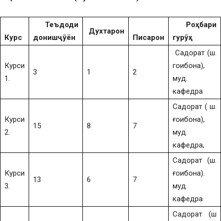
Теъдоди
Роҳбари
Духтарон
Курс
донишҷӯён
Писарон
гурӯҳ
Садорат (ш.
Курси
гоибона),
3
1
2
1.
муд.
кафедра
Садорат ( ш.
Курси
ғоибона),
15
8
7
2.
муд.
кафедра,
Садорат (ш.
Курси
ғоибона).
13
6
7
3.
муд.
кафедра
Садорат (ш