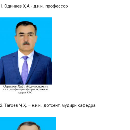
1. Одинаев Ҳ.А.- д.и.и., профессор
2. Тағоев Ҷ.Ҳ. – н.и.и., дотсент, мудири кафедра