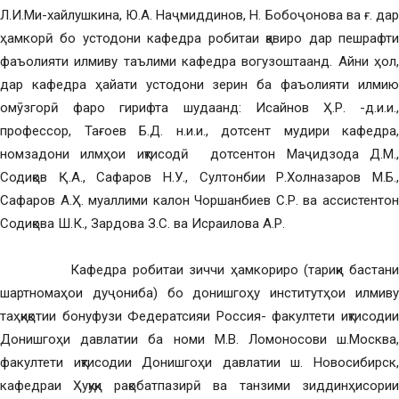
Л.И.Ми-хайлушкина, Ю.А. Наҷмиддинов, Н. Бобоҷонова ва ғ. дар
ҳамкорӣ бо устодони кафедра робитаи қавиро дар пешрафти
фаъолияти илмиву таълими кафедра вогузоштаанд. Айни ҳол,
дар кафедра ҳайати устодони зерин ба фаъолияти илмию
омӯзгорӣ фаро гирифта шудаанд: Исайнов Ҳ.Р. -д.и.и.,
профессор, Тағоев Б.Д. н.и.и., дотсент мудири кафедра,
номзадони илмҳои иқтисодӣ дотсентон Маҷидзода Д.М.,
Содиқов Қ.А., Сафаров Н.У., Султонбии Р.Холназаров М.Б.,
Сафаров А.Ҳ. муаллими калон Чоршанбиев С.Р. ва ассистентон
Содиқова Ш.К., Зардова З.С. ва Исраилова А.Р.
Кафедра робитаи зиччи ҳамкориро (тариқи бастани
шартномаҳои дуҷониба) бо донишгоҳу институтҳои илмиву
таҳқиқотии бонуфузи Федератсияи Россия- факултети иқтисодии
Донишгоҳи давлатии ба номи М.В. Ломоносови ш.Москва,
факултети иқтисодии Донишгоҳи давлатии ш. Новосибирск,
кафедраи Ҳуқуқи рақобатпазирӣ ва танзими зиддинҳисории