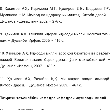
8. Ҳакимов А.Ҳ., Каримова М.Т., Қодиров Д.Б., Шодиева Т.Ғ.,
Муминова Ф.М. Иқтисод ва идоракунии минтақа. Китоби дарсӣ, –
Душанбе: «Деваштич», 2002. – 276 с.
9. Ҳакимов А.Ҳ. Ташкили идораи иқтисоди миллӣ. Воситаи таъ-
лим. – Душанбе: Ирфон, 2005. – 416 с.
10. Ҳакимов А.Ҳ. Иқтисоди миллӣ: асосҳои бехатарӣ ва рақобат-
пазирӣ. Воситаи таълим барои донишҷӯёни мактабҳои олӣ. –
Душанбе: «Ирфон», 2007. – 488 с.
11. Ҳакимов А.Ҳ. Раҷабов Қ.Қ. Минтақаҳои озоди иқтисодӣ.
Китоби дарсӣ. – Душанбе: Ирфон, 2009. – 467 с.
Таърихи таъсисёбии кафедра кафедраи иқтисоди миллӣ