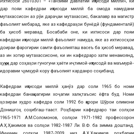
Ихтисоси 26010301 – «Танзими давлатии иқтисоди миллӣ», ки
дар пояи кафедраи иқтисоди миллӣ ба омода намудани
мутахассисон аз рӯи дараҷаи мутахассис, бакалавр ва магистр
фаъолият мебарад, яке аз кафедраҳои бунёдӣ (фундаменталӣ)
ба ҳисоб меравад. Босабаби оне, ки ихтисоси дар пояи
кафедраи иқтисоди миллӣ фаъолият намуда, яке аз ихтисосҳои
доираи фарогирии самти фаъолияташ васеъ ба ҳисоб меравад,
аз ин хотир мутахассисоне, ки ин кафедраро хатм менамоянд,
ҳуқуқи дар соҳаҳои гуногуни ҳаёти иҷтимоӣ-иқтисодӣ ва маъмурӣ-
идоравии ҷумҳурӣ кору фаъолият карданро соҳибанд.
Кафедраи иқтисоди миллӣ ҳанӯз дар соли 1965 бо номи
кафедраи банақшагирии хоҷагии халқ таъсис ёфта буд. Номи
ҳозираи худро кафедра соли 1992 бо қарори Шӯрои олимони
Донишгоҳ соҳибгаш-тааст. Роҳбарии кафедраро таи солҳои
1965-1971 А.М.Соломонов, солҳои 1971-1982 профессорон
А.Ҳ.Ҳакимов ва солҳои 1982-1987 Ли. В.Ф. ба зимма доштанд.
Инчунин солҳои 1987-2009 низ А.Ҳ.Ҳакимов роҳбарии