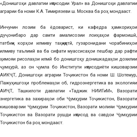
«Донишгоҳи давлатии иқтисодии Урал» ва Донишгоҳи давлатии
аграрии ба номи К.А. Тимирязеви ш. Москва ба роҳ мондааст.
Инчунин лозим ба ёдоварист, ки кафедра ҳамкориҳои
дуҷонибаро дар самти амалисозии лоиҳаҳои фармоишӣ,
татбиқи корҳои илмиву таҳқиқотӣ, гузаронидани чорабиниҳои
илмиву таълимӣ ва ба сифати муассисаҳои пешбар дар рафти
ҳимояи рисолаҳои илмӣ бо донишгоҳу донишкадаҳои дохилии
ҷумҳурӣ, аз он ҷумла бо Институти иқтисодиёти кишоварзии
АИКҶТ, Донишгоҳи аграрии Тоҷикистон ба номи Ш. Шотемур,
Пажуҳишгоҳи проблемаҳои об, гидроэнергетика ва экологияи
АИҶТ, Ташкилоти давлатии «Таджик НИИГиМ», Вазорати
энергетика ва захираҳои оби Ҷумҳурии Тоҷикистон, Вазорати
кишоварзии Ҷумҳурии Тоҷикистон, Вазорати молияи Ҷумҳурии
Тоҷикистон ва Вазорати рушди иқтисод ва савдои Ҷумҳурии
Тоҷикистон ба роҳ мондааст.