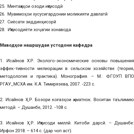
Минтақаҳои озоди иқтисодӣ
Муаммоҳои хусусигардонии моликияти давлатӣ
Сиёсати зиддинҳисорӣ
Иқтисодиёти хоҷагии хонавода
Маводҳои нашршудаи устодони кафедра
1. Исайнов Х.Р. Эколого-экономические основы повышения
эффек-тивности мелиорации в сельском хозяйстве (теория,
методология и практика). Монография. – М.: ФГОУП ВПО
РГАУ_МСХА им. К.А. Тимирязева, 2007. -223 с.
2. Исайнов Ҳ.Р. Бозори коғазҳои қиматнок. Воситаи таълимию
методӣ. – Душанбе, 2012. -108 с.
3. Исайнов Ҳ.Р. Иқтисоди миллӣ. Китоби дарсӣ. – Душанбе:
Ирфон 2018. – 614 с. (дар чоп аст).