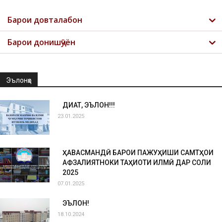
Барои довталабон
Барои донишҷӯён
Эълонҳо
ДИҚҚАТ, ЭЪЛОН!!!
23.01.2025
ҲАВАСМАНДӢ БАРОИ ПАЖУҲИШИ САМТҲОИ
АФЗАЛИЯТНОКИ ТАҲҚИҚОТИ ИЛМӢ ДАР СОЛИ
2025
07.01.2025
ЭЪЛОН!
18.10.2024