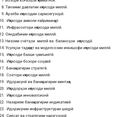
Бозори коғазҳои қимматнок
Танзими давлатии иқтисоди миллӣ.
Арзёби иқтисодии сармоягузорӣ.
Иқтисоди амволи ғайриманқул
Инфрасохтори иқтисоди миллӣ.
Ояндабинии иқтисоди миллӣ.
Низоми счётҳои миллӣ ва балансҳои иқтисодӣ.
Усулҳои тадқиқот ва моделсозии инкишофи иқтисоди миллӣ.
Иқтисоди бахши ҷамъиятӣ.
Иқтисоди бозори соҳавӣ.
Банақшагирии стратегӣ.
Сохтори иқтисоди миллӣ.
Идоракунӣ ва банақшагирии минтақа.
Иқтидорҳои иқтисоди миллӣ
Иқтисоди инноватсионӣ
Назарияи банақшагирии индикативӣ
Идоракунии инфраструктураи шаҳрӣ
Сиёсат ва стратегияи нархгузорӣ