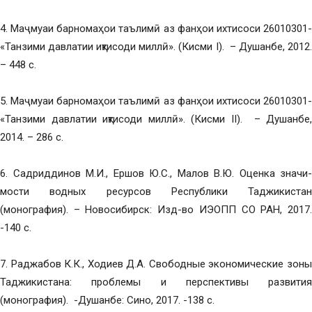
4. Маҷмуаи барномаҳои таълимӣ аз фанҳои ихтисоси 26010301-
«Танзими давлатии иқтисоди миллӣ». (Кисми I). – Душанбе, 2012.
– 448 с.
5. Маҷмуаи барномаҳои таълимӣ аз фанҳои ихтисоси 26010301-
«Танзими давлатии иқтисоди миллӣ». (Кисми II). – Душанбе,
2014. – 286 с.
6. Садриддинов М.И., Ершов Ю.С., Малов В.Ю. Оценка значи-
мости водных ресурсов Республики Таджикистан
(монография). – Новосибирск: Изд-во ИЭОПП СО РАН, 2017.
-140 с.
7. Раджабов К.К., Ходиев Д.А. Свободные экономические зоны
Таджикистана: проблемы и перспективы развития
(монография). -Душанбе: Сино, 2017. -138 с.