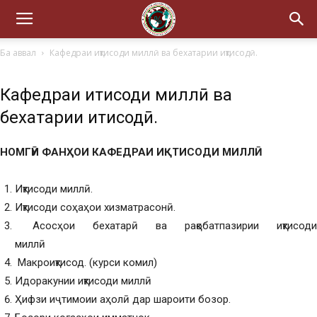
Ба аввал
Кафедраи иқтисоди миллӣ ва бехатарии иқтисодӣ.
Кафедраи иқтисоди миллӣ ва
бехатарии иқтисодӣ.
НОМГӮИ ФАНҲОИ КАФЕДРАИ ИҚТИСОДИ МИЛЛӢ
Иқтисоди миллӣ.
Иқтисоди соҳаҳои хизматрасонӣ.
Асосҳои бехатарӣ ва рақобатпазирии иқтисоди
миллӣ
Макроиқтисод. (курси комил)
Идоракунии иқтисоди миллӣ
Ҳифзи иҷтимоии аҳолӣ дар шароити бозор.