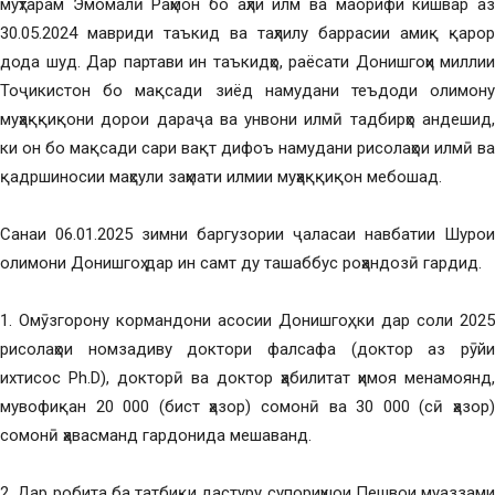
муҳтарам Эмомалӣ Раҳмон бо аҳли илм ва маорифи кишвар аз
30.05.2024 мавриди таъкид ва таҳлилу баррасии амиқ қарор
дода шуд. Дар партави ин таъкидҳо, раёсати Донишгоҳи миллии
Тоҷикистон бо мақсади зиёд намудани теъдоди олимону
муҳаққиқони дорои дараҷа ва унвони илмӣ тадбирҳо андешид,
ки он бо мақсади сари вақт дифоъ намудани рисолаҳои илмӣ ва
қадршиносии маҳсули заҳмати илмии муҳаққиқон мебошад.
Санаи 06.01.2025 зимни баргузории ҷаласаи навбатии Шурои
олимони Донишгоҳ дар ин самт ду ташаббус роҳандозӣ гардид.
1. Омӯзгорону кормандони асосии Донишгоҳ, ки дар соли 2025
рисолаҳои номзадиву доктори фалсафа (доктор аз рӯйи
ихтисос Ph.D), докторӣ ва доктор ҳабилитат ҳимоя менамоянд,
мувофиқан 20 000 (бист ҳазор) сомонӣ ва 30 000 (сӣ ҳазор)
сомонӣ ҳавасманд гардонида мешаванд.
2. Дар робита ба татбиқи дастуру супориҳшои Пешвои муаззами