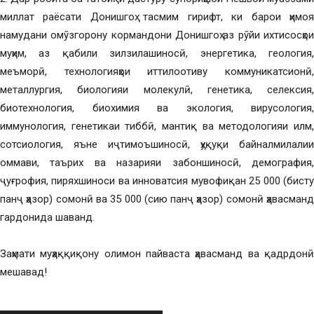
миллат раёсати Донишгоҳ тасмим гирифт, ки барои ҳимоя
намудани омӯзгорону кормандони Донишгоҳ аз рӯйи ихтисосҳои
муҳим, аз қабили зилзилашиносӣ, энергетика, геология,
меъморӣ, технологияҳои иттилоотиву коммуникатсионӣ,
металлургия, биологияи молекулӣ, генетика, селексия,
биотехнология, биохимия ва экология, вирусология,
иммунология, генетикаи тиббӣ, мантиқ ва методологияи илм,
сотсиология, яъне иҷтимоъшиносӣ, ҳуқуқи байналмилалии
оммави, таърих ва назарияи забоншиносӣ, демография,
ҷуғрофия, пиряхшиноси ва инноватсия мувофиқан 25 000 (бисту
панҷ ҳазор) сомонӣ ва 35 000 (сию панҷ ҳазор) сомонӣ ҳавасманд
гардонида шаванд.
Заҳмати муҳаққиқону олимон пайваста ҳавасманд ва қадрдонӣ
мешавад!