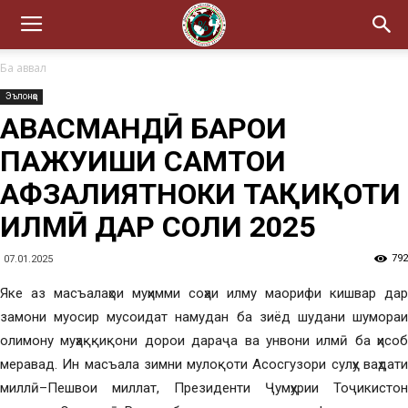
Ба аввал
Эълонҳо
ҲАВАСМАНДӢ БАРОИ
ПАЖУҲИШИ САМТҲОИ
АФЗАЛИЯТНОКИ ТАҲҚИҚОТИ
ИЛМӢ ДАР СОЛИ 2025
792
07.01.2025
Яке аз масъалаҳои муҳимми соҳаи илму маорифи кишвар дар
замони муосир мусоидат намудан ба зиёд шудани шумораи
олимону муҳаққиқони дорои дараҷа ва унвони илмӣ ба ҳисоб
меравад. Ин масъала зимни мулоқоти Асосгузори сулҳу ваҳдати
миллӣ–Пешвои миллат, Президенти Ҷумҳурии Тоҷикистон