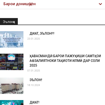
Барои донишҷӯён
Эълонҳо
ДИҚҚАТ, ЭЪЛОН!!!
23.01.2025
ҲАВАСМАНДӢ БАРОИ ПАЖУҲИШИ САМТҲОИ
АФЗАЛИЯТНОКИ ТАҲҚИҚОТИ ИЛМӢ ДАР СОЛИ
2025
07.01.2025
ЭЪЛОН!
18.10.2024
ДИҚҚАТ!