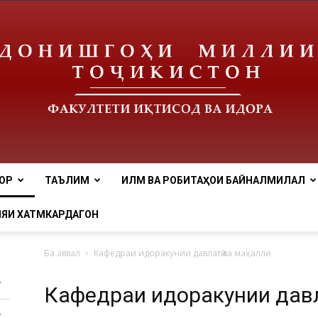
ОР
ТАЪЛИМ
ИЛМ ВА РОБИТАҲОИ БАЙНАЛМИЛАЛӢ
tnu
ЯИ ХАТМКАРДАГОН
Ба аввал
Кафедраи идоракунии давлатӣ ва маҳаллӣ
Кафедраи идоракунии давла