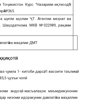
Тоҷикистон. Курс: “Назарияи иқтисодӣ”.
ирӣ №365
а шуғли аҳолии ҶТ. Агентии меҳнат ва
иб. Шаҳодатнома. МКВ №022989, рақами
влатӣ ва маҳалии ДМТ
ҲҚИҚОТӢ
з ҷумла 1- китоби дарсӣ, 1 васоити таълимӣ,
5,5 ҷузъи чопӣ.
оми андозӣ, масъалаҳои маъмурикунонии
дар низоми идоракунии давлатӣ ва маҳаллии