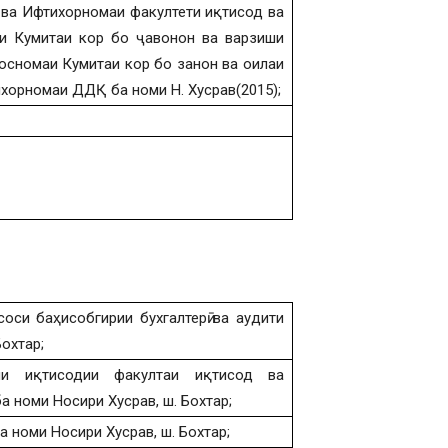
 ва Ифтихорномаи факултети иқтисод ва
маи Кумитаи кор бо ҷавонон ва варзиши
посномаи Кумитаи кор бо занон ва оилаи
ихорномаи ДДҚ ба номи Н. Хусрав(2015);
оси баҳисобгирии бухгалтерӣ ва аудити
охтар;
яи иқтисодии факултаи иқтисод ва
 номи Носири Хусрав, ш. Бохтар;
 номи Носири Хусрав, ш. Бохтар;