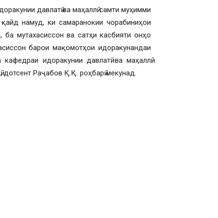
оракунии давлатӣ ва маҳаллӣ самти муҳимми
 қайд намуд, ки самаранокии чорабиниҳои
а, ба мутахасиссон ва сатҳи касбияти онҳо
хасиссон барои мақомотҳои идоракунандаи
а кафедраи идоракунии давлатӣ ва маҳаллӣ
 дотсент Раҷабов Қ.Қ. роҳбарӣ мекунад.