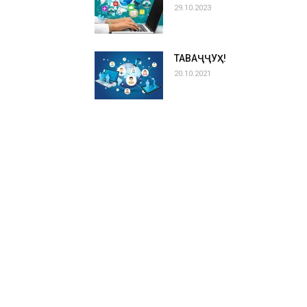
29.10.2023
ТАВАҶҶУҲ!
20.10.2021