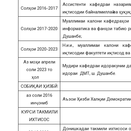
Ассистенти кафедраи назария
Солҳои 2016-2017
иқтисодии байналмиллаӣ ва ҳуқу
Муаллимаи калони кафедраҳои 
Солҳои 2017-2020
информатика ва фанҳои табию р
Душанбе;
Н.и.и., муаллимаи калони ка
Солҳои 2020-2023
иқтисодии факултети иқтисод ва
Аз моҳи апрели
Мудири кафедраи идоракунии дав
соли 2023 то
идораи ДМТ, ш. Душанбе.
ҳол
СОБИҚАИ ҲИЗБӢ
аз соли 2016
Аъзои Ҳизби Халқии Демократии
инҷониб
КУРСИ ТАКМИЛИ
ИХТИСОС
Донишкадаи такмили ихтисоси о