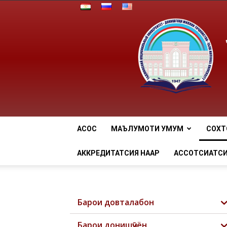
АСОСӢ
МАЪЛУМОТИ УМУМӢ
СОХТ
АККРЕДИТАТСИЯ НААР
АССОТСИАТСИ
Барои довталабон
Барои донишҷӯён