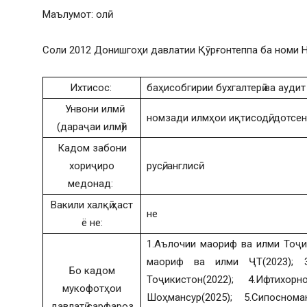
Маълумот: олӣ
Соли 2012 Донишгоҳи давлатии Қӯрғонтеппа ба номи Н
Ихтисос:
баҳисобгирии бухгалтерӣ ва аудит
Унвони илмӣ
номзади илмҳои иқтисодӣ, дотсен
(дараҷаи илмӣ):
Кадом забони
хориҷиро
русӣ, англисӣ
медонад:
Вакили халқӣ ҳаст
не
ё не:
1.Аълочии маориф ва илми Тоҷи
маориф ва илми ҶТ(2023); 
Бо кадом
Тоҷикистон(2022); 4.Ифтих
мукофотҳои
Шоҳмансур(2025); 5.Сипосно
давлатӣ сарфароз