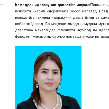
Кафедраи идоракунии давлатӣ ва маҳаллӣ.
Такмили ид
ислоҳоти низоми идоракунӣ ба ҳисоб меравад. Бояд
ислоҳотӣ ва такмили идоракунии давлатӣ, пеш аз ҳам
вобастагӣ дорад. Бо мақсади омода намудани мута
давлатӣ ва маҳаллӣ дар факултети иқтисод ва идор
фаъолият менамояд, ки онро номзади илмҳои иқтисодӣ,