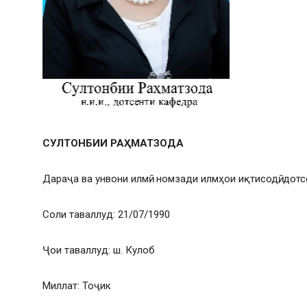
СУЛТОНБИИ РАҲМАТЗОДА
Дараҷа ва унвони илмӣ: номзади илмҳои иқтисодӣ, дотс
Соли таваллуд: 21/07/1990
Ҷои таваллуд: ш. Кулоб
Миллат: Тоҷик