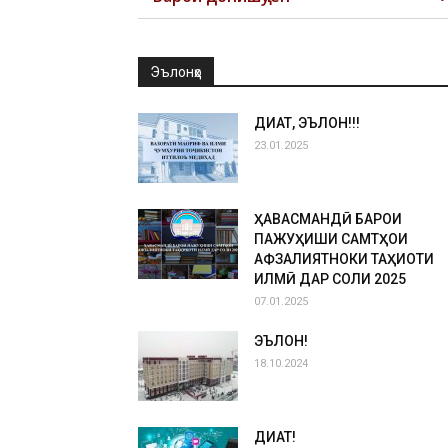
Эълонҳо
ДИҚҚАТ, ЭЪЛОН!!!
23.01.2025
ҲАВАСМАНДӢ БАРОИ
ПАЖУҲИШИ САМТҲОИ
АФЗАЛИЯТНОКИ ТАҲҚИҚОТИ
ИЛМӢ ДАР СОЛИ 2025
07.01.2025
ЭЪЛОН!
18.10.2024
ДИҚҚАТ!