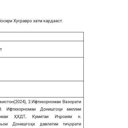
осири Хусравро хатм кардааст.
т
кистон(2024), 2.Ифтихорномаи Вазорати
3. Ифтихорномаи Донишгоҳи миллии
орномаи ҲХДТ, Кумитаи Иҷроияи н.
мањои Донишгоҳи давлатии тиҷорати