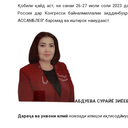
Қобили қайд аст, ки санаи 26-27 июли соли 2023 д
Россия дар Конгресси байналмиллалии зиддинбуҳр
АССАМБЛЕЯ” баромад ва иштирок намудааст.
АБДУЕВА СУРАЙЁ ЗИЁЕ
Дараҷа ва унвони илмӣ:
номзади илмҳои иқтисодӣ, му