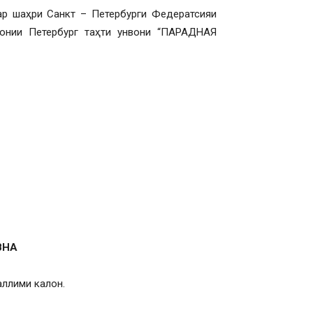
ар шаҳри Санкт – Петербурги Федератсияи
онии Петербург таҳти унвони “ПАРАДНАЯ
ВНА
аллими калон.