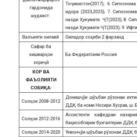
Тоҷикистон(2017); 6. Сипоснома
гардонида
идора (2023,2025); 7. Сипосно
шудааст:
назди Ҳукумати ҶТ(2023); 8. Си
назди Ҳукумати ҶТ(2023); 9. Ифт
Вазъияти оилавӣ:
Оиладор соҳиби 2 фарзанд
Сафар ба
кишварҳои
Ба Федератсияи Россия
хориҷӣ:
КОР ВА
ФАЪОЛИЯТИ
СОБИҚА:
Донишҷӯи шӯъбаи рӯзонаи ихтис
Солҳои 2008-2012
ДДҚ ба номи Носири Хусрав, ш. Б
Ассистенти кафедраи назари
Солҳои 2012-2016
баҳисобгирии бухгалтерии ДДҚ ба
Солҳои 2014-2020
Унвонҷӯи шӯъбаи рӯзонаи ДДҚ ба