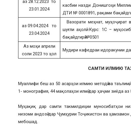
аз 28.12.2023 то
касбии назди Донишгоҳи Миллии 
23.01.2024
ДТИ № 0001891, рақами бақайдг
Вазорати меҳнат, муҳоҷират в
аз 09.04.2024 то
шуғли аҳолӣ. Курс: 1С – муҳос
23.04.2024
бақайдгирӣ №0501
Аз моҳи апрели
Мудири кафедраи идоракунии да
соли 2023 то ҳол
САМТИ ИЛМИЮ ТА
Муаллифи беш аз 50 асарҳои илмию методӣ ва таълимӣ, а
1- монография, 44 мақолаҳои илмӣ дар ҳаҷми зиёда аз 8
Муҳақиқ дар самти такмилдиҳии муносибатҳои низ
низоми андозӣ дар Ҷумҳурии Тоҷикистон ва ҳамзамон 
мебошад.