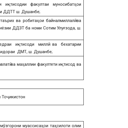
и иқтисодии факултаи муносибатҳои
қи ДДТТ ш. Душанбе;
таърих ва робитаҳои байналмиллалӣ ва
иёзии ДДЗТ ба номи Сотим Улуғзода, ш.
федраи иқтисоди миллӣ ва бехатарии
 идораи ДМТ, ш. Душанбе;
латӣ ва маҳаллии факултети иқтисод ва
 Тоҷикистон
мӯзгорони муассисаҳои таҳсилоти олии