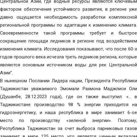
Центральной Азии, где водные ресурсы являются ключевым
фактором обеспечения устойчивого развития, в регионе уже
давно ощущается необходимость разработки комплексной
региональной программы по адаптации к изменению климата.
Своевременности такой программы требует и быстрое
сокращение площади ледников в регионе под воздействием
изменения климата. Исследования показывают, что после 60-х
годов прошлого века исчезла треть ледников региона, которые
являются основным источником воды для рек Центральной
Азии”.
В нынешном Послании Лидера нации, Президента Республики
Таджикистан уважаемого Эмомали Рахмона Маджлиси Оли
(Душанбе, 28.12.2023 года), где он также выступил: «… в
Таджикистане производство 98 % энергии приходится на
гидроэнергетику, и наша республика в мире занимает 6-ое
место по производству «зеленой энергии». Поэтому,
Республика Таджикистан за счет выброса парниковых газов
занимает в мире 135 место, что является ценным вкладом