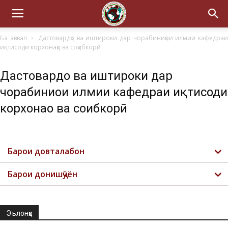
Ба аввал
Дастовардҳо ва иштироки дар чорабиниҳои илмии кафедра
иқтисоди корхонаҳо ва соҳибкорӣ
Дастовардҳо ва иштироки дар
чорабиниҳои илмии кафедраи иқтисоди
корхонаҳо ва соҳибкорӣ
Барои довталабон
Барои донишҷӯён
Эълонҳо