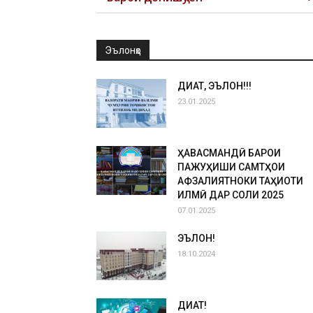
Эълонҳо
ДИҚҚАТ, ЭЪЛОН!!!
23.01.2025
ҲАВАСМАНДӢ БАРОИ
ПАЖУҲИШИ САМТҲОИ
АФЗАЛИЯТНОКИ ТАҲҚИҚОТИ
ИЛМӢ ДАР СОЛИ 2025
07.01.2025
ЭЪЛОН!
18.10.2024
ДИҚҚАТ!