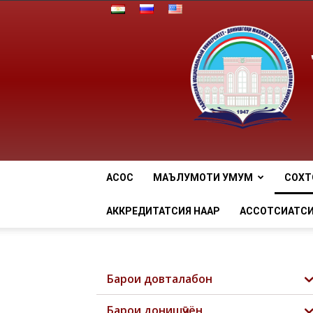
АСОСӢ
МАЪЛУМОТИ УМУМӢ
СОХТ
АККРЕДИТАТСИЯ НААР
АССОТСИАТСИ
Барои довталабон
Барои донишҷӯён