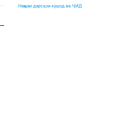
Нақшаи дарсҳои кушод ва ҶИД