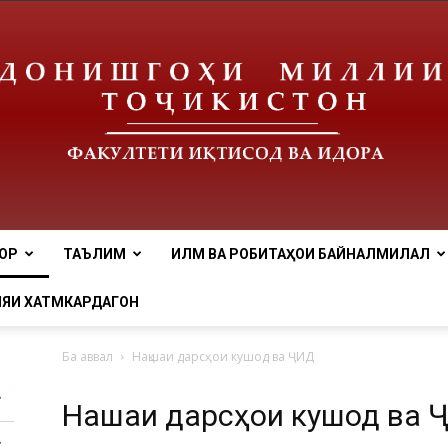
ОР
ТАЪЛИМ
ИЛМ ВА РОБИТАҲОИ БАЙНАЛМИЛАЛӢ
tnu
ЯИ ХАТМКАРДАГОН
Ба аввал
Нақшаи дарсҳои кушод ва ҶИД
Нақшаи дарсҳои кушод ва 