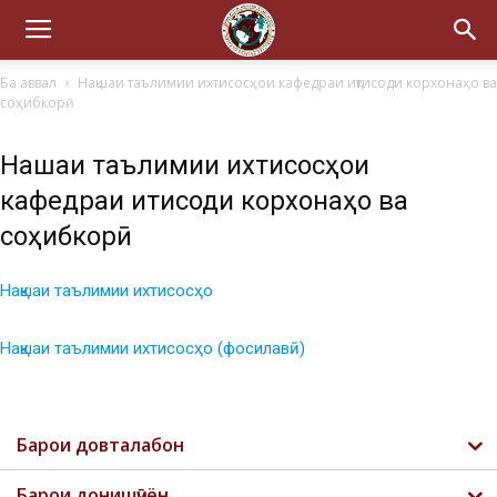
Ба аввал
Нақшаи таълимии ихтисосҳои кафедраи иқтисоди корхонаҳо ва
соҳибкорӣ
Нақшаи таълимии ихтисосҳои
кафедраи иқтисоди корхонаҳо ва
соҳибкорӣ
Нақшаи таълимии ихтисосҳо
Нақшаи таълимии ихтисосҳо (фосилавӣ)
Барои довталабон
Барои донишҷӯён