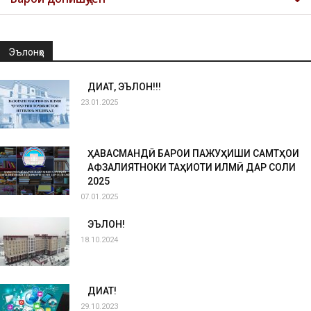
Эълонҳо
ДИҚҚАТ, ЭЪЛОН!!!
23.01.2025
ҲАВАСМАНДӢ БАРОИ ПАЖУҲИШИ САМТҲОИ
АФЗАЛИЯТНОКИ ТАҲҚИҚОТИ ИЛМӢ ДАР СОЛИ
2025
07.01.2025
ЭЪЛОН!
18.10.2024
ДИҚҚАТ!
29.10.2023