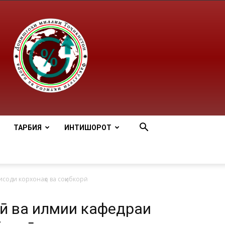
ТАРБИЯ
ИНТИШОРОТ
соди корхонаҳо ва соҳибкорӣ
ӣ ва илмии кафедраи