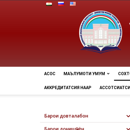
АСОСӢ
МАЪЛУМОТИ УМУМӢ
СОХТ
АККРЕДИТАТСИЯ НААР
АССОТСИАТСИ
Барои довталабон
Барои донишҷӯён