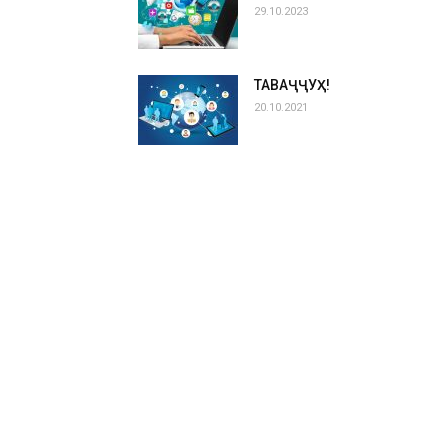
29.10.2023
ТАВАҶҶУҲ!
20.10.2021