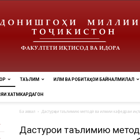
ОР
ТАЪЛИМ
ИЛМ ВА РОБИТАҲОИ БАЙНАЛМИЛАЛӢ
tnu
ЯИ ХАТМКАРДАГОН
Ба аввал
Дастурҳои таълимию методӣ ва илмии кафедраи иқти
Дастурҳои таълимию метод