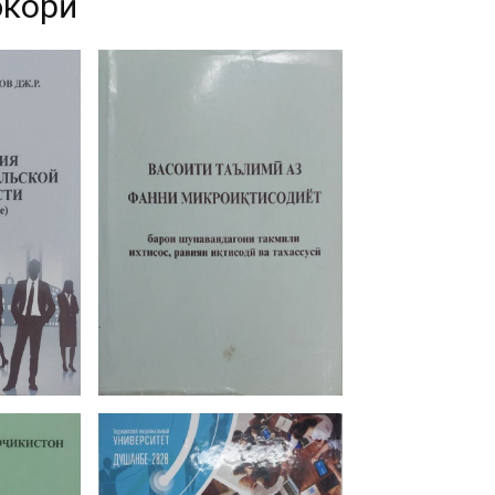
бкорӣ