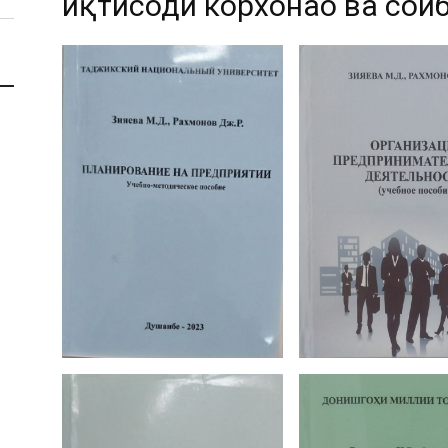
иқтисоди корхонаҳо ва соҳи