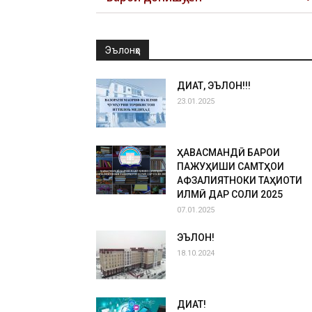
Эълонҳо
ДИҚҚАТ, ЭЪЛОН!!!
23.01.2025
ҲАВАСМАНДӢ БАРОИ
ПАЖУҲИШИ САМТҲОИ
АФЗАЛИЯТНОКИ ТАҲҚИҚОТИ
ИЛМӢ ДАР СОЛИ 2025
07.01.2025
ЭЪЛОН!
18.10.2024
ДИҚҚАТ!