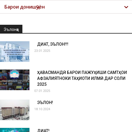
Барои донишҷӯён
Эълонҳо
ДИҚҚАТ, ЭЪЛОН!!!
23.01.2025
ҲАВАСМАНДӢ БАРОИ ПАЖУҲИШИ САМТҲОИ
АФЗАЛИЯТНОКИ ТАҲҚИҚОТИ ИЛМӢ ДАР СОЛИ
2025
07.01.2025
ЭЪЛОН!
18.10.2024
ДИҚҚАТ!