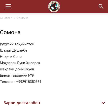
Ба аввал
Сомона
Сомона
Ҷумҳурии Тоҷикистон
Шаҳри Душанбе
Ноҳияи Сино
Маҳаллаи Буни Ҳисорак
шаҳраки донишҷӯён
Бинои таълимии №9.
Телефон: +992918350681
Барои довталабон