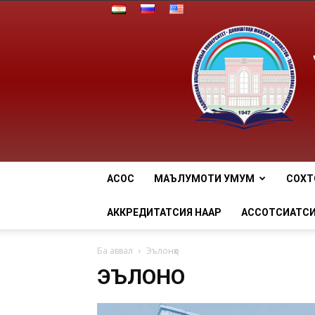
АСОСӢ
МАЪЛУМОТИ УМУМӢ
СОХТ
АККРЕДИТАТСИЯ НААР
АССОТСИАТСИ
Ба аввал
Эълонҳо
ЭЪЛОНҲО