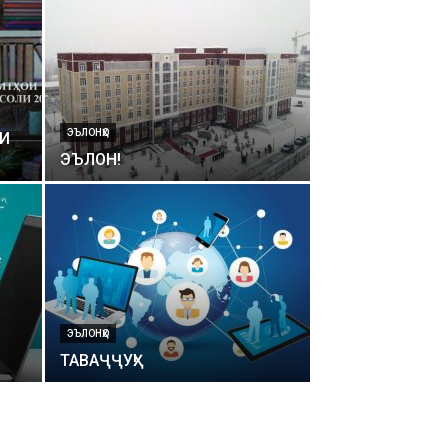
ЭЪЛОНҲО
ТИ
ЭЪЛОН!
ЭЪЛОНҲО
ТАВАҶҶУҲ!