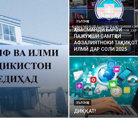
ЭЪЛОНҲО
ҲАВАСМАНДӢ БАРОИ
ПАЖУҲИШИ САМТҲОИ
АФЗАЛИЯТНОКИ ТАҲҚИҚО
ИЛМӢ ДАР СОЛИ 2025
ЭЪЛОНҲО
ДИҚҚАТ!