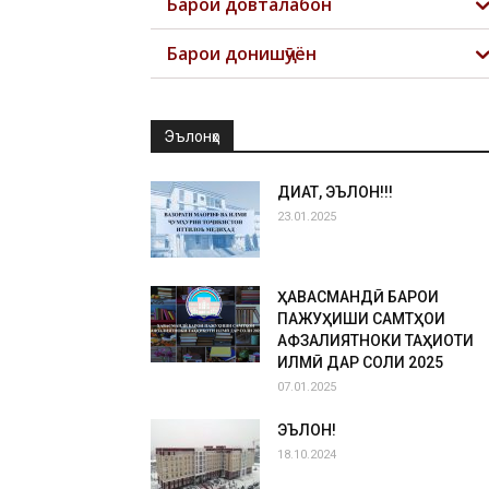
Барои довталабон
Барои донишҷӯён
Эълонҳо
ДИҚҚАТ, ЭЪЛОН!!!
23.01.2025
ҲАВАСМАНДӢ БАРОИ
ПАЖУҲИШИ САМТҲОИ
АФЗАЛИЯТНОКИ ТАҲҚИҚОТИ
ИЛМӢ ДАР СОЛИ 2025
07.01.2025
ЭЪЛОН!
18.10.2024