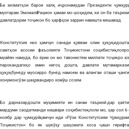
Ба хизматҳои барои халқ иҷронамудаи Президенти ҷумҳурӣ,
мухтарам Эмомалӣ Раҳмон ҳамаи мо шоҳидем, ки он ба таърихи
давлатдории тоҷикон бо ҳарфҳои заррин навишта мешавад.
Конститутсия низ ҳамчун санади қувваи олии ҳуқуқидошта
самтҳои асосии фаъолияти Тоҷикистони соҳибистиқлолро
муайян намуда, бо ёрии он мо тавонистем миллати тоҷикро аз
парокандагиҳо эмин нигоҳ дошта, давлати мутамаркази
ҳуқуқбунёду муосирро бунёд намоем ва алангаи оташи ҷанги
хонумонсӯзи шаҳрвандиро хомӯш созем.
Бо дарназардошти муҳимияти ин санаи таърихӣ дар ҳаёти
мардуми саодатманди кишвари соҳибистиқлоли мо, ҳар сол 6-
ноябр дар ҷумҳурӣ ҳамчун иди «Рӯзи Конститутсияи Ҷумҳурии
Тоҷикистон» бо як шукӯҳу шаҳомати хоса ҷашн гирифта