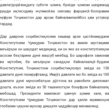
давлатдорӣ, ваҳдату суботи ҷомеа, бунёди ҷомеаи шаҳрвандӣ,
рушди иқтисодиву иҷтимоӣ ва сиёсиву фарҳангӣ, болоравии
нуфузи Тоҷикистон дар арсаи байналмилалӣ боз ҳам устувор
гардад.
Дар даврони соҳибистиқлолии кишвар арзи ҳастӣ намудани
Конститутсияи Ҷумҳурии Тоҷикистон ва амали мустақими
меъёрҳои он шаҳодат медиҳанд, ки он яке аз конститутсияҳои
асосии беҳтарини дунё маҳсуб меёбад. Бо шарофати замонавӣ
ва мутобиқ ба меъёрҳои санадҳои байналхалқӣ будани
Конститутсия, Тоҷикистони соҳибистиқлолро зиёда аз 150
давлати дунё пазируфтаанд. Имрӯз давлати мо бо зиёда аз 100
давлати дунё муносибатҳои дӯстона ва равобити дипломатӣ
дошта, аъзои зиёда аз 50 ташкилотҳои бонуфузи байналхалқӣ
мебошад. Президенти мамлакат ҳамчун ҳомии халқ ва
Конститутсияи Ҷумҳурии Тоҷикистон дар ҳалли муаммоҳои
глобалии ҷаҳони муосир диққати ҷиддӣ зоҳир менамоянд.