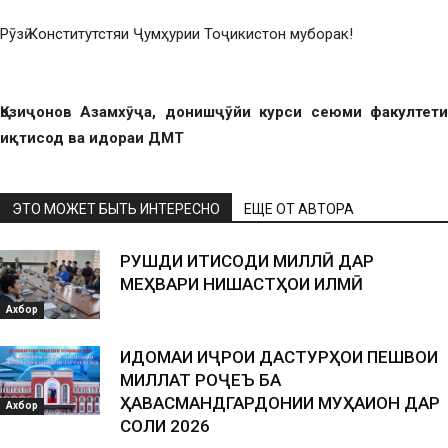
Рӯзӣ Конститутстяи Ҷумҳурии Тоҷикистон муборак!
Қозиҷонов Азамхӯҷа, донишҷӯйи курси сеюми факултети
иқтисод ва идораи ДМТ
ЭТО МОЖЕТ БЫТЬ ИНТЕРЕСНО
ЕЩЕ ОТ АВТОРА
РУШДИ ИҚТИСОДИ МИЛЛӢ ДАР
МЕҲВАРИ НИШАСТҲОИ ИЛМӢ
Ахбор
ИДОМАИ ИҶРОИ ДАСТУРҲОИ ПЕШВОИ
МИЛЛАТ РОҶЕЪ БА
ҲАВАСМАНДГАРДОНИИ МУҲАҚҚИҚОН ДАР
Ахбор
СОЛИ 2026