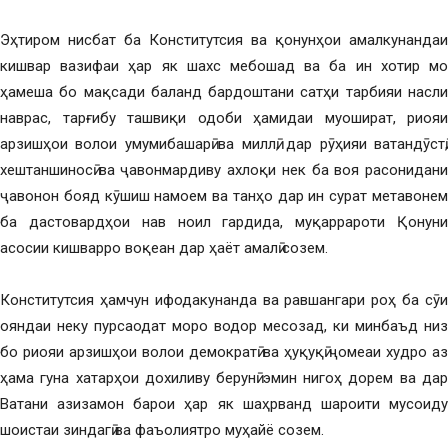
Эҳтиром нисбат ба Конститутсия ва қонунҳои амалкунандаи
кишвар вазифаи ҳар як шахс мебошад ва ба ин хотир мо
ҳамеша бо мақсади баланд бардоштани сатҳи тарбияи насли
наврас, тарғибу ташвиқи одоби ҳамидаи муошират, риояи
арзишҳои волои умумибашарӣ ва миллӣ, дар рӯҳияи ватандӯстӣ,
хештаншиносӣ ва ҷавонмардиву ахлоқи нек ба воя расонидани
ҷавонон бояд кӯшиш намоем ва танҳо дар ин сурат метавонем
ба дастовардҳои нав ноил гардида, муқаррароти Қонуни
асосии кишварро воқеан дар ҳаёт амалӣ созем.
Конститутсия ҳамчун ифодакунанда ва равшангари роҳ ба сӯи
ояндаи неку пурсаодат моро водор месозад, ки минбаъд низ
бо риояи арзишҳои волои демократӣ ва ҳуқуқӣ ҷомеаи худро аз
ҳама гуна хатарҳои дохиливу берунӣ эмин нигоҳ дорем ва дар
Ватани азизамон барои ҳар як шаҳрванд шароити мусоиду
шоистаи зиндагӣ ва фаъолиятро муҳайё созем.