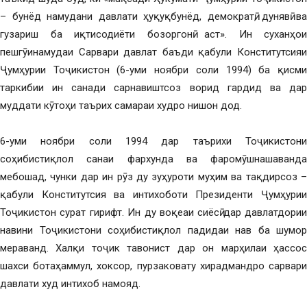
– бунёд намудани давлати ҳуқуқбунёд, демократӣ, дунявӣ ва
гузариш ба иқтисодиёти бозоргонӣ аст». Ин суханҳои
пешгӯинамудаи Сарвари давлат баъди қабули Конститутсияи
Ҷумҳурии Тоҷикистон (6-уми ноябри соли 1994) ба қисми
таркибии ин санади сарнавиштсоз ворид гардид ва дар
муддати кӯтоҳи таърих самараи худро нишон дод.
6-уми ноябри соли 1994 дар таърихи Тоҷикистони
соҳибистиқлол санаи фархунда ва фаромӯшнашаванда
мебошад, чунки дар ин рӯз ду зуҳуроти муҳим ва тақдирсоз –
қабули Конститутсия ва интихоботи Президенти Ҷумҳурии
Тоҷикистон сурат гирифт. Ин ду воқеаи сиёсӣ дар давлатдории
навини Тоҷикистони соҳибистиқлол падидаи нав ба шумор
мераванд. Халқи тоҷик тавонист дар он марҳилаи ҳассос
шахси ботаҳаммул, хоксор, пурзаковату хирадмандро сарвари
давлати худ интихоб намояд.