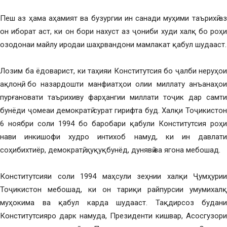
Пеш аз ҳама аҳамият ва бузургии ин санади муҳими таърихӣ аз
он иборат аст, ки он бори нахуст аз ҷониби худи халқ бо роҳи
озодонаи майлу иродаи шаҳрвандони мамлакат қабул шудааст.
Лозим ба ёдоварист, ки таҳияи Конститутсия бо ҷалби неруҳои
ақлонӣ, бо назардошти манфиатҳои олии миллату анъанаҳои
пурғановати таърихиву фарҳангии миллати тоҷик дар самти
бунёди ҷомеаи демократӣ сурат гирифта буд. Халқи Тоҷикистон
6 ноябри соли 1994 бо баробари қабули Конститутсия роҳи
нави инкишофи худро интихоб намуд, ки ин давлати
соҳибихтиёр, демократӣ, ҳуқуқбунёд, дунявӣ ва ягона мебошад.
Конститутсияи соли 1994 маҳсули зеҳнии халқи Ҷумҳурии
Тоҷикистон мебошад, ки он тариқи райпурсии умумихалқӣ
муҳокима ва қабул карда шудааст. Тақдирсоз будани
Конститутсияро дарк намуда, Президенти кишвар, Асосгузори