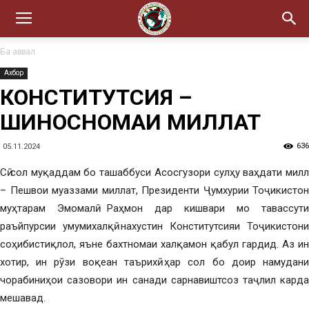
Ба аввал
Ахбор
КОНСТИТУТСИЯ –
ШИНОСНОМАИ МИЛЛАТ
636
05.11.2024
Сӣ сол муқаддам бо ташаббуси Асосгузори сулҳу ваҳдати миллӣ
– Пешвои муаззами миллат, Президенти Ҷумхурии Тоҷикистон
муҳтарам Эмомалӣ Раҳмон дар кишвари мо тавассути
раъйпурсии умумихалқӣ нахустин Конститутсияи Тоҷикистони
соҳибистиқлол, яъне бахтномаи халқамон қабул гардид. Аз ин
хотир, ин рӯзи воқеан таърихӣ ҳар сол бо доир намудани
чорабиниҳои сазовори ин санади сарнавиштсоз таҷлил карда
мешавад.