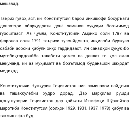
мешавад.
Таърих гувоҳ аст, ки Конститутсия барои инкишофи босуръати
давлатҳои абарқудрати дунё заминаи ҳуқуқии боэътимод
гузоштааст. Аз ҷумла, Конститутсияи Амрико соли 1787 ва
Фаронса соли 1791 таърихи тулонӣ дошта, инқилоби буржуазӣ
сабаби асосии қабули онҳо гардидааст. Ин санадҳои ҳуқуқӣ бо
мутобиқгардонӣ ба талаботи ҷомеа ва давлат то ҳол амал
мекунанд, ки аз муҳимият ва боэътимод буданашон шаҳодат
медиҳад.
Конститутсияи Ҷумҳурии Тоҷикистон низ заминаҳои пайдоиш
ва ташаккулёбии худро дорад. Дар марҳилаи рушди
қонунгузории Тоҷикистон дар ҳайъати Иттифоқи Шӯравӣ чор
маротиба Конститутсия (солҳои 1929, 1931, 1937, 1978) қабул ва
такмил ёфта буд.