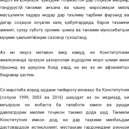
андоз ва қонунҳои Ҷумҳурии Тоҷикистон дар соҳаҳои маориф,
тандурустӣ, танзими анъана ва ҷашну маросимҳои миллӣ,
масъулияти падару модар дар таълиму тарбияи фарзанд ва
дигар соҳаҳои хоҷагии халқ қабулгардида, барои таъмини
амният, сулҳу суботу оромии ҷомеа ва танзими муносибатҳои
муҳими ҷамъиятӣ саҳми сазовор гузоштанд.
Аз ин лиҳоз метавон зикр намуд, ки Конститутсияи
амалкунанда орзуҳои ҳазорсолаи аҷдодони моро ҷомаи амал
пӯшонид ва шукрона бояд кард, ки мо аз ин афзалиятҳо
баҳравар ҳастем.
Се маротиба ворид шудани тағйироту иловаҳо ба Конститутсия
(солҳои 1999, 2003 ва 2016) шаҳодат аз он медиҳад, ки
меъёрҳои он вобаста ба талаботи замон ва рушди
давлатдории миллии тоҷикон такмил дода шуд. Такмили
Конститутсия имкон дод, ки дар таҳкими минбаъдаи
дастовардҳои истиқлолият, мустаҳкам гардонидани рукнҳои