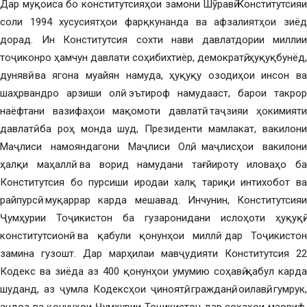
Дар муқоиса бо конститутсияҳои замони Шӯравӣ Конститутсияи
соли 1994 хусусиятҳои фарқкунанда ва афзалиятҳои зиёд
дорад. Ин Конститутсия сохти нави давлатдории миллии
тоҷиконро ҳамчун давлати соҳибихтиёр, демократӣ, ҳуқуқбунёд,
дунявӣ ва ягона муайян намуда, ҳуқуқу озодиҳои инсон ва
шаҳрвандро арзиши олӣ эътироф намудааст, барои такрор
наёфтани вазифаҳои мақомоти давлатӣ таҷзияи ҳокимияти
давлатӣ ба роҳ монда шуд, Президенти мамлакат, вакилони
Маҷлиси намояндагони Маҷлиси Олӣ, маҷлисҳои вакилони
ҳалқи маҳаллӣ ва ворид намудани тағйироту иловаҳо ба
Конститутсия бо пурсиши иродаи халқ тариқи интихобот ва
райпурсӣ муқаррар карда мешавад. Инчунин, Конститутсияи
Ҷумҳурии Тоҷикистон ба гузаронидани ислоҳоти ҳуқуқӣ-
конститутсионӣ ва қабули қонунҳои миллӣ дар Тоҷикистон
замина гузошт. Дар марҳилаи мавҷудияти Конститутсия 22
Кодекс ва зиёда аз 400 қонунҳои умумию соҳавӣ қабул карда
шуданд, аз ҷумла Кодексҳои ҷиноятӣ, гражданӣ, оилавӣ, гумрук,