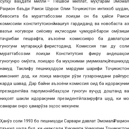
сулҳу ваҳдати миллӣ – Пешвои миллат, муҳтарам Эмомалӣ
Раҳмон баъди Раиси Шурои Олии Тоҷикистон интихоб шудан,
бевосита ба мураттабсозии лоиҳаи он ба ҳайси Раиси
комиссияи конститутсионӣ машғул гардиданд ва новобаста аз
вазъи ногувори сиёсиву иқтисодии ҷумҳурӣ барои омӯзиши
таҷрибаи пешрафта, аъзоёни комиссияро ба давлатҳои
гуногуни мутараққӣ фиристоданд. Комиссия таи ду соли
мураттабсозии лоиҳаи Конститутсия фикру андешаҳои
гуногунро омӯхта, лоиҳаро ба муҳокимаи умумихалқӣ пешниҳод
намуд. Таклифу пешниҳодҳои мардуми шарифи Тоҷикистон
имконият дод, ки лоиҳа манзури рӯзи гузаронидани райпурсӣ
карда шавад. Дар байни аъзоёни комиссия оид ба идоракунии
президентӣ ва парлумонӣ баҳсҳои гуногун вуҷуд доштанд ва
ниҳоят шакли идоракунии президентӣ пазируфта шуд, ки мо
самараи онро ҳамарӯза эҳсос мекунем.
Ҳанӯз соли 1993 бо пешниҳоди Сарвари давлат Эмомалӣ Раҳмон
таъкид шуда буд, ки «мақсади Ҳукумати Ҷумҳурии Тоҷикистон