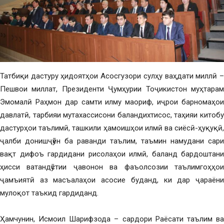
Татбиқи дастуру ҳидоятҳои Асосгузори сулҳу ваҳдати миллӣ –
Пешвои миллат, Президенти Ҷумҳурии Тоҷикистон муҳтарам
Эмомалӣ Раҳмон дар самти илму маориф, иҷрои барномаҳои
давлатӣ, тарбияи мутахассисони баландихтисос, таҳияи китобу
дастурҳои таълимӣ, ташкили ҳамоишҳои илмӣ ва сиёсӣ-ҳуқуқӣ,
ҷалби донишҷӯён ба раванди таълим, таъмин намудани сари
вақт дифоъ гардидани рисолаҳои илмӣ, баланд бардоштани
ҳисси ватандӯстии ҷавонон ва фаъолсозии таълимгоҳҳои
ҷамъиятӣ аз масъалаҳои асосие буданд, ки дар ҷараёни
мулоқот таъкид гардиданд.
Ҳамчунин, Исмоил Шарифзода – сардори Раёсати таълим ва