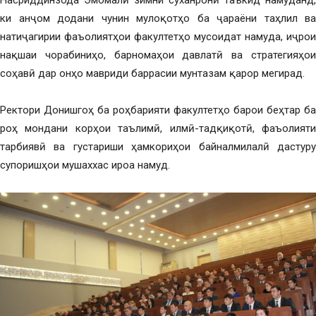
Насриддинзода Эмомалӣ зимни суханронӣ таъкид намуданд,
ки анҷом додани чунин мулоқотҳо ба ҷараёни таҳлил ва
натиҷагирии фаъолиятҳои факултетҳо мусоидат намуда, иҷрои
нақшаи чорабиниҳо, барномаҳои давлатӣ ва стратегияҳои
соҳавӣ дар онҳо мавриди баррасии мунтазам қарор мегирад.
Ректори Донишгоҳ ба роҳбарияти факултетҳо барои беҳтар ба
роҳ мондани корҳои таълимӣ, илмӣ-тадқиқотӣ, фаъолияти
тарбиявӣ ва густариши ҳамкориҳои байналмилалӣ дастуру
супоришҳои мушаххас ироа намуд.