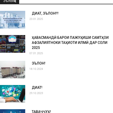
Эълонҳо
ДИҚҚАТ, ЭЪЛОН!!!
23.01.2025
ҲАВАСМАНДӢ БАРОИ ПАЖУҲИШИ САМТҲОИ
АФЗАЛИЯТНОКИ ТАҲҚИҚОТИ ИЛМӢ ДАР СОЛИ
2025
07.01.2025
ЭЪЛОН!
18.10.2024
ДИҚҚАТ!
29.10.2023
ТАВАҶҶУҲ!