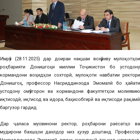
Имрӯз (28.11.2025) дар доираи нақшаи вохӯриву мулоқотҳои
роҳбарияти Донишгоҳи миллии Тоҷикистон бо устодону
кормандони воҳидҳои сохторӣ, мулоқоти навбатии ректори
Донишгоҳ, профессор Насриддинзода Эмомалӣ бо ҳайати
устодону омӯзгорон ва кормандони факултетҳои молиявию
иқтисодӣ, иқтисод ва идора, баҳисобгирӣ ва иқтисоди рақамӣ
баргузор гардид.
Дар ҷаласа муовинони ректор, роҳбарони раёсатҳо ва
мудирони бахшҳои дахлдор низ ҳузур доштанд. Профессор