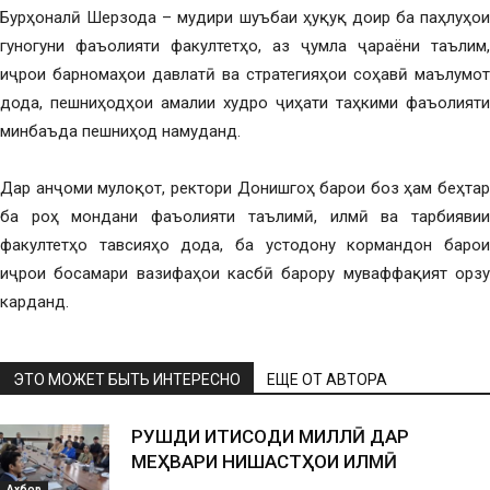
Бурҳоналӣ Шерзода – мудири шуъбаи ҳуқуқ доир ба паҳлуҳои
гуногуни фаъолияти факултетҳо, аз ҷумла ҷараёни таълим,
иҷрои барномаҳои давлатӣ ва стратегияҳои соҳавӣ маълумот
дода, пешниҳодҳои амалии худро ҷиҳати таҳкими фаъолияти
минбаъда пешниҳод намуданд.
Дар анҷоми мулоқот, ректори Донишгоҳ барои боз ҳам беҳтар
ба роҳ мондани фаъолияти таълимӣ, илмӣ ва тарбиявии
факултетҳо тавсияҳо дода, ба устодону кормандон барои
иҷрои босамари вазифаҳои касбӣ барору муваффақият орзу
карданд.
ЭТО МОЖЕТ БЫТЬ ИНТЕРЕСНО
ЕЩЕ ОТ АВТОРА
РУШДИ ИҚТИСОДИ МИЛЛӢ ДАР
МЕҲВАРИ НИШАСТҲОИ ИЛМӢ
Ахбор