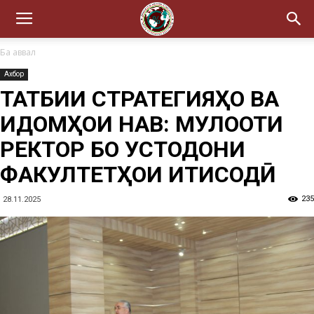
Ба аввал
Ахбор
ТАТБИҚИ СТРАТЕГИЯҲО ВА
ИҚДОМҲОИ НАВ: МУЛОҚОТИ
РЕКТОР БО УСТОДОНИ
ФАКУЛТЕТҲОИ ИҚТИСОДӢ
235
28.11.2025